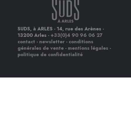
SUDS, à ARLES - 14, rue des Arènes -
13200 Arles -
+33(0)4 90 96 06 27
contact
-
newsletter
-
conditions
générales de vente
-
mentions légales
-
politique de confidentialité