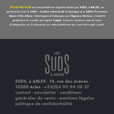
ÉCOUTER
&
VOIR
est une plateforme digitale éditée par
SUDS, à ARLES
, en
partenariat avec le
CNM – Centre national de la musique
et la
DRAC Provence-
Alpes-Côte d'Azur
. Développée et hébergée par
l'Agence Vertuoz
, L'identité
graphique et visuelle est signée
Tytgat
. Certains contenus sont en cours
d'intégration ou d'indexation sur cette plateforme qui s'enrichira petit à petit.
SUDS, à ARLES - 14, rue des Arènes -
13200 Arles -
+33(0)4 90 96 06 27
contact
-
newsletter
-
conditions
générales de vente
-
mentions légales
-
politique de confidentialité