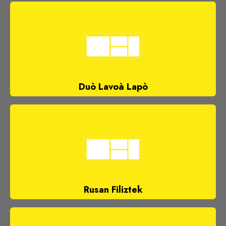
Duò Lavoà Lapò
Rusan Filiztek