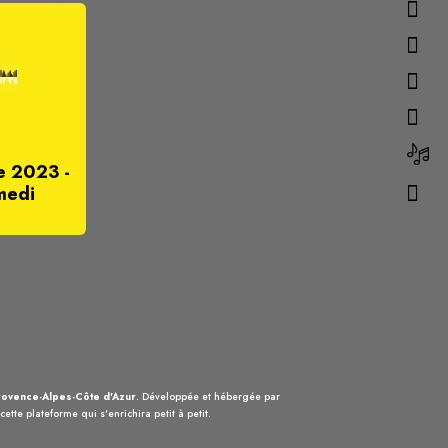
e 2023 -
medi
ovence-Alpes-Côte d'Azur
. Développée et hébergée par
ette plateforme qui s'enrichira petit à petit.