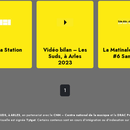
a Station
Vidéo bilan – Les
La Matinal
Suds, à Arles
#6 Sa
2023
1
UDS, à ARLES
, en partenariat avec le
CNM – Centre national de la musique
et la
DRAC Pr
visuelle est signée
Tytgat
. Certains contenus sont en cours d'intégration ou d'indexation sur c