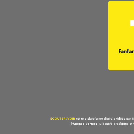
Fanfar
ÉCOUTER
&
VOIR
est une plateforme digitale éditée par
S
l'Agence Vertuoz
, L'identité graphique et 