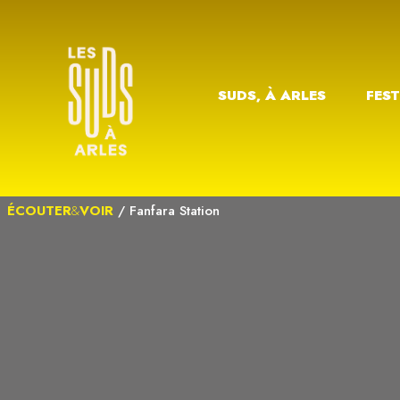
SUDS, À ARLES
FEST
ÉCOUTER
&
VOIR
/
Fanfara Station