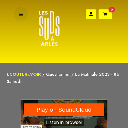
0
ÉCOUTER
&
VOIR
/
Questionner
/
La Matinale 2023 - #6
Samedi