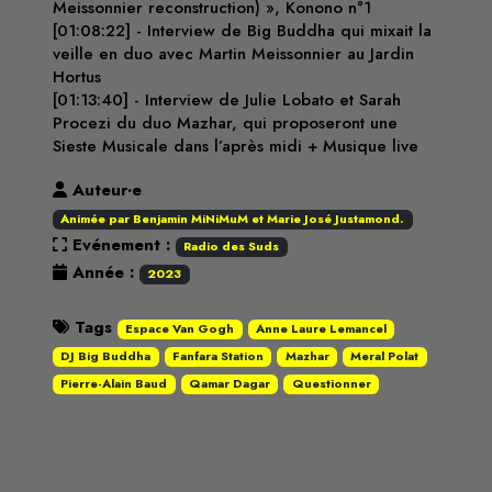
Meissonnier reconstruction) », Konono n°1
[01:08:22] - Interview de Big Buddha qui mixait la
veille en duo avec Martin Meissonnier au Jardin
Hortus
[01:13:40] - Interview de Julie Lobato et Sarah
Procezi du duo Mazhar, qui proposeront une
Sieste Musicale dans l’après midi + Musique live
Auteur·e
Animée par Benjamin MiNiMuM et Marie José Justamond.
Evénement :
Radio des Suds
Année :
2023
Tags
Espace Van Gogh
Anne Laure Lemancel
DJ Big Buddha
Fanfara Station
Mazhar
Meral Polat
Pierre-Alain Baud
Qamar Dagar
Questionner