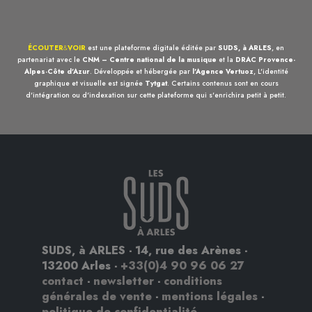
ÉCOUTER
&
VOIR
est une plateforme digitale éditée par
SUDS, à ARLES
, en
partenariat avec le
CNM – Centre national de la musique
et la
DRAC Provence-
Alpes-Côte d'Azur
. Développée et hébergée par
l'Agence Vertuoz
, L'identité
graphique et visuelle est signée
Tytgat
. Certains contenus sont en cours
d'intégration ou d'indexation sur cette plateforme qui s'enrichira petit à petit.
SUDS, à ARLES - 14, rue des Arènes -
13200 Arles -
+33(0)4 90 96 06 27
contact
-
newsletter
-
conditions
générales de vente
-
mentions légales
-
politique de confidentialité