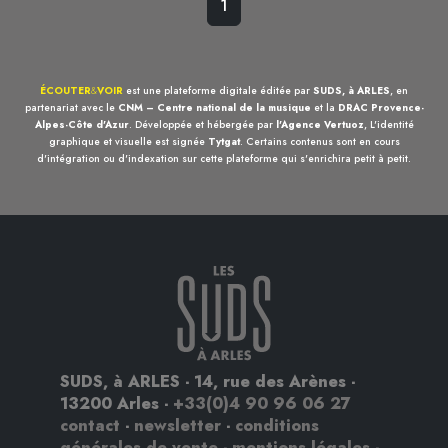
1
ÉCOUTER
&
VOIR
est une plateforme digitale éditée par
SUDS, à ARLES
, en
partenariat avec le
CNM – Centre national de la musique
et la
DRAC Provence-
Alpes-Côte d'Azur
. Développée et hébergée par
l'Agence Vertuoz
, L'identité
graphique et visuelle est signée
Tytgat
. Certains contenus sont en cours
d'intégration ou d'indexation sur cette plateforme qui s'enrichira petit à petit.
SUDS, à ARLES - 14, rue des Arènes -
13200 Arles -
+33(0)4 90 96 06 27
contact
-
newsletter
-
conditions
générales de vente
-
mentions légales
-