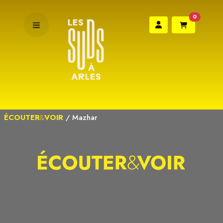
0
ÉCOUTER
&
VOIR
/
Mazhar